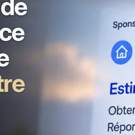
 de
nce
e
tre