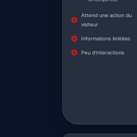
Attend une action du
visiteur
Informations limitées
Peu d’interactions