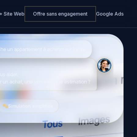
+ Site Web
Offre sans engagement
Google Ads
che un appartement à acheter sur Lyon.
us aider.
r un achat, une vente ou une estimation ?
Simulation simplifiée