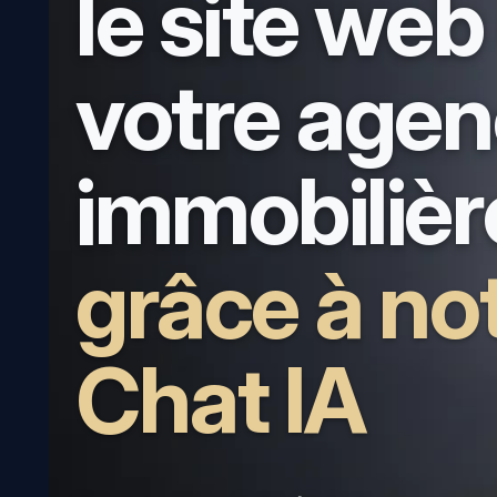
le site web
votre age
immobilièr
grâce à no
Chat IA