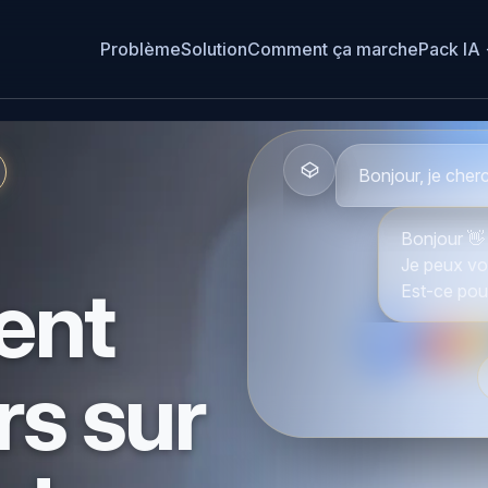
Problème
Solution
Comment ça marche
Pack IA 
Bonjour, je cher
Bonjour 👋
Je peux vo
ent
Est-ce pou
Achat
rs sur