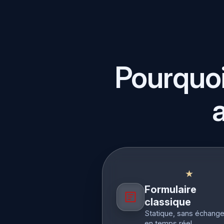
Pourquoi
★
Formulaire
classique
Statique, sans échang
en temps réel